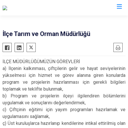
Çankırı
İlçe Tarım ve Orman Müdürlüğü
Atkaracalar
Korgun
Bayramören
Kurşunlu
İLÇE MÜDÜRLÜĞÜMÜZÜN GÖREVLERİ
Çerkeş
Orta
a) İlçenin kalkınması, çiftçilerin gelir ve hayat seviyelerinin
Eldivan
Şabanözü
yükselmesi için hizmet ve görev alanına giren konularda
Ilgaz
Yapraklı
program ve projelerin hazırlanması için gerekli bilgileri
toplamak ve teklifte bulunmak,
Kızılırmak
b) Program ve projelerin ilçeyi ilgilendiren bölümlerini
uygulamak ve sonuçlarını değerlendirmek,
c) Çiftçinin eğitimi için yayım programları hazırlamak ve
uygulamasını sağlamak,
ç) Üst kuruluşlarca hazırlanıp kendilerine intikal ettirilmiş olan