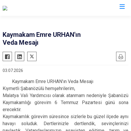
Çankırı
Kaymakam Emre URHAN'ın
Veda Mesajı
Atkaracalar
Korgun
Bayramören
Kurşunlu
Çerkeş
Orta
03.07.2026
Eldivan
Şabanözü
Kaymakam Emre URHAN’ın Veda Mesajı
Ilgaz
Yapraklı
Kıymetli Şabanözülü hemşehrilerim,
Kızılırmak
Malatya Vali Yardımcısı olarak atanmam nedeniyle Şabanözü
Kaymakamlığı görevim 6 Temmuz Pazartesi günü sona
erecektir.
Kaymakamlık görevim süresince sizlerle bu güzel ilçede aynı
havayı soluduk. Dertlerinizle dertlendik, sevinçlerinizi
paylaştık. Vatandaşlarımızın asayişten eğitime, tarım ve