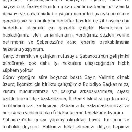
hayvancılık faaliyetlerinden insan sağlığına kadar her alanda
daha iyi ve daha onurlu bir yaşam sürmeleri şiarıyla önümüze
gerçekçi ve sürdürülebilir hedefler koyduk; üç yıl boyunca bu
hedeflere ulaşmak için gayretle çalıştık. Hamdolsun ki
başladığımız işleri tamamlamanın, verdiğimiz sözleri yerine
getirmenin ve Şabanözü’ne kalıcı eserler bırakabilmenin
huzurunu yaşıyorum.
Genç, dinamik ve çalışkan nüfusuyla Şabanözü’nün gelişimini
sürdürerek çok daha iyi noktalara ulaşacağından hiçbir
şüphem yoktur.
Görev yaptığım süre boyunca başta Sayın Valimiz olmak
üzere; ilçemiz için birlikte çalıştığımız Belediye Başkanımıza,
kurum müdürlerimize ve çalışma arkadaşlarımıza, siyasi
partilerimizin ilçe başkanlarına, İl Genel Meclisi üyelerimize,
muhtarlarımıza, kadirşinas Şabanözülü vatandaşlarımıza ve
her zaman yanımda olan fedakâr aileme teşekkür ediyorum.
Şabanözü’nde görev yapmış olmaktan büyük bir onur ve
mutluluk duydum. Hakkınızı helal etmenizi diliyor, hepinizi